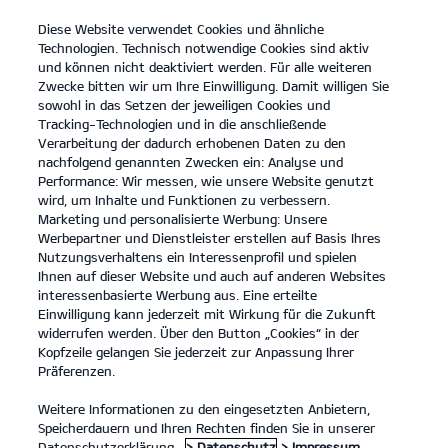
Diese Website verwendet Cookies und ähnliche
open
Technologien. Technisch notwendige Cookies sind aktiv
menu
und können nicht deaktiviert werden. Für alle weiteren
KONTAKT
Zwecke bitten wir um Ihre Einwilligung. Damit willigen Sie
sowohl in das Setzen der jeweiligen Cookies und
Tracking-Technologien und in die anschließende
Übersicht
Kontakt
Verarbeitung der dadurch erhobenen Daten zu den
nachfolgend genannten Zwecken ein: Analyse und
...
ÜBERSICHT
Performance: Wir messen, wie unsere Website genutzt
wird, um Inhalte und Funktionen zu verbessern.
Marketing und personalisierte Werbung: Unsere
Werbepartner und Dienstleister erstellen auf Basis Ihres
Nutzungsverhaltens ein Interessenprofil und spielen
Ihnen auf dieser Website und auch auf anderen Websites
interessenbasierte Werbung aus. Eine erteilte
Einwilligung kann jederzeit mit Wirkung für die Zukunft
widerrufen werden. Über den Button „Cookies“ in der
Kopfzeile gelangen Sie jederzeit zur Anpassung Ihrer
Präferenzen.
Weitere Informationen zu den eingesetzten Anbietern,
Speicherdauern und Ihren Rechten finden Sie in unserer
Datenschutzerklärung.
> Datenschutz
> Impressum