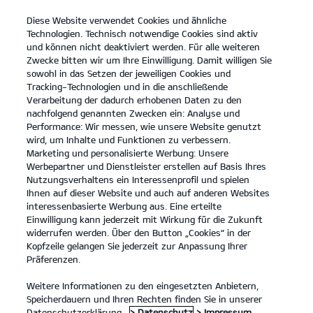
Diese Website verwendet Cookies und ähnliche
open
Technologien. Technisch notwendige Cookies sind aktiv
menu
und können nicht deaktiviert werden. Für alle weiteren
KONTAKT
Zwecke bitten wir um Ihre Einwilligung. Damit willigen Sie
sowohl in das Setzen der jeweiligen Cookies und
Tracking-Technologien und in die anschließende
Verarbeitung der dadurch erhobenen Daten zu den
nachfolgend genannten Zwecken ein: Analyse und
Performance: Wir messen, wie unsere Website genutzt
wird, um Inhalte und Funktionen zu verbessern.
Marketing und personalisierte Werbung: Unsere
Werbepartner und Dienstleister erstellen auf Basis Ihres
Nutzungsverhaltens ein Interessenprofil und spielen
Ihnen auf dieser Website und auch auf anderen Websites
interessenbasierte Werbung aus. Eine erteilte
Einwilligung kann jederzeit mit Wirkung für die Zukunft
widerrufen werden. Über den Button „Cookies“ in der
Kopfzeile gelangen Sie jederzeit zur Anpassung Ihrer
Präferenzen.
Umbau unseres Autohauses.
Weitere Informationen zu den eingesetzten Anbietern,
Speicherdauern und Ihren Rechten finden Sie in unserer
Liebe Kunden/-Innen,
Datenschutzerklärung.
> Datenschutz
> Impressum